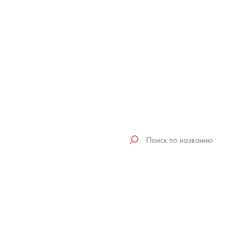
Поиск
по
трекам
исполнителя