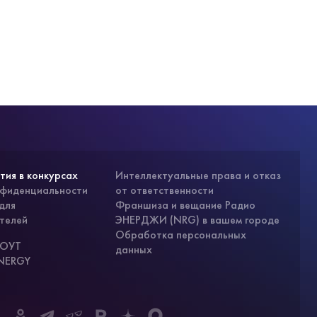
тия в конкурсах
Интеллектуальные права и отказ
нфиденциальности
от ответственности
для
Франшиза и вещание Радио
телей
ЭНЕРДЖИ (NRG) в вашем городе
Обработка персональных
СОУТ
данных
ENERGY