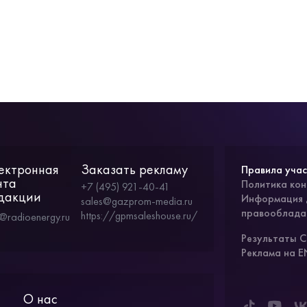
ектронная
Заказать рекламу
Правила учас
чта
Политика ко
+7 (495) 921-40-41
дакции
Информация 
sales@gazprom-media.ru
правооблада
https://gpmsaleshouse.ru/
o@radioenergy.ru
Результаты 
Реклама на 
О нас