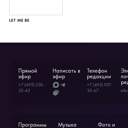
LET ME BE
Прямой
Написать в
Телефон
Эл
эфир
эфир
редакции
по
ре
+7 (495) 258-
+7 (495) 937-
33-43
33-67
inf
Программы
Музыка
Фото и