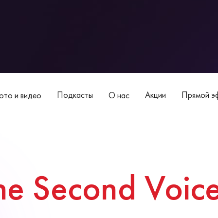
Подкасты
Акции
Прямой эф
то и видео
О нас
he Second Voic