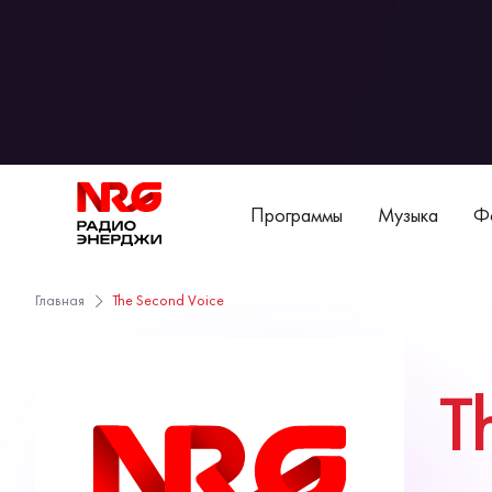
Программы
Музыка
Фо
Главная
The Second Voice
T