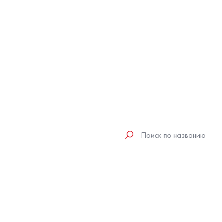
Поиск
по
трекам
исполнителя