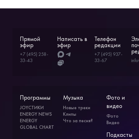
Прямой
Написать в
Телефон
Эл
эфир
эфир
редакции
по
ре
+7 (495) 258-
+7 (495) 937-
33-43
33-67
inf
Программы
Музыка
Фото и
видео
JOYСТИКИ
Новые треки
ENERGY NEWS
Клипы
Фото
ENERGY
Что за песня?
Видео
GLOBAL CHART
Подкасты