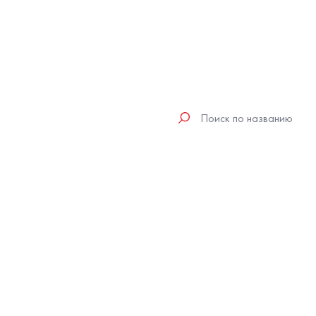
Поиск
по
клипам
исполнителя