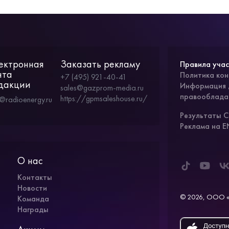
ектронная
Заказать рекламу
Правила учас
чта
Политика ко
+7 (495) 921-40-41
дакции
Информация 
sales@gazprom-media.ru
правооблада
https://gpmsaleshouse.ru/
o@radioenergy.ru
Результаты 
Реклама на 
О нас
Контакты
Новости
© 2026, ООО «
Команда
Награды