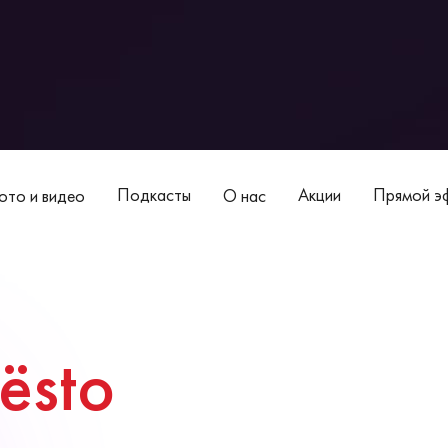
Подкасты
Акции
Прямой эф
то и видео
О нас
iësto