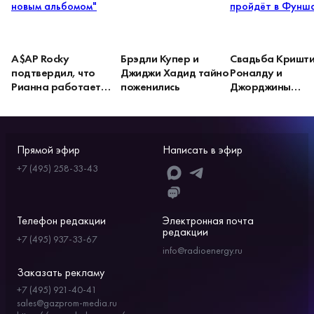
A$AP Rocky
Брэдли Купер и
Свадьба Кришт
подтвердил, что
Джиджи Хадид тайно
Роналду и
Рианна работает
поженились
Джорджины
над новым альбомом
Родригес пройдё
Фуншале
Прямой эфир
Написать в эфир
+7 (495) 258-33-43
Телефон редакции
Электронная почта
редакции
+7 (495) 937-33-67
info@radioenergy.ru
Заказать рекламу
+7 (495) 921-40-41
sales@gazprom-media.ru