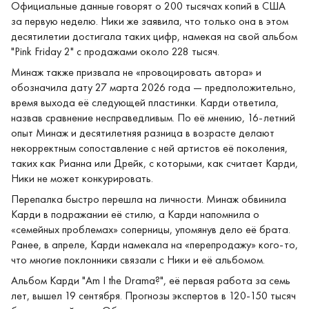
Официальные данные говорят о 200 тысячах копий в США
за первую неделю. Ники же заявила, что только она в этом
десятилетии достигала таких цифр, намекая на свой альбом
"Pink Friday 2" с продажами около 228 тысяч.
Минаж также призвала не «провоцировать автора» и
обозначила дату 27 марта 2026 года — предположительно,
время выхода её следующей пластинки. Карди ответила,
назвав сравнение несправедливым. По её мнению, 16-летний
опыт Минаж и десятилетняя разница в возрасте делают
некорректным сопоставление с ней артистов её поколения,
таких как Рианна или Дрейк, с которыми, как считает Карди,
Ники не может конкурировать.
Перепалка быстро перешла на личности. Минаж обвинила
Карди в подражании её стилю, а Карди напомнила о
«семейных проблемах» соперницы, упомянув дело её брата.
Ранее, в апреле, Карди намекала на «перепродажу» кого-то,
что многие поклонники связали с Ники и её альбомом.
Альбом Карди "Am I the Drama?", её первая работа за семь
лет, вышел 19 сентября. Прогнозы экспертов в 120-150 тысяч