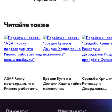
Читайте также
A$AP Rocky
Брэдли Купер и
Свадьба Кришт
подтвердил, что
Джиджи Хадид тайно
Роналду и
Рианна работает
поженились
Джорджины
над новым альбомом
Родригес пройдё
Фуншале
Прямой эфир
Написать в эфир