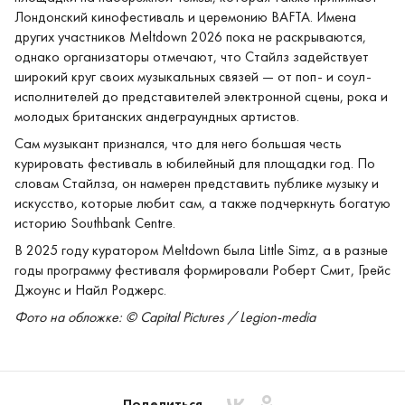
Лондонский кинофестиваль и церемонию BAFTA. Имена
других участников Meltdown 2026 пока не раскрываются,
однако организаторы отмечают, что Стайлз задействует
широкий круг своих музыкальных связей — от поп- и соул-
исполнителей до представителей электронной сцены, рока и
молодых британских андеграундных артистов.
Сам музыкант признался, что для него большая честь
курировать фестиваль в юбилейный для площадки год. По
словам Стайлза, он намерен представить публике музыку и
искусство, которые любит сам, а также подчеркнуть богатую
историю Southbank Centre.
В 2025 году куратором Meltdown была Little Simz, а в разные
годы программу фестиваля формировали Роберт Смит, Грейс
Джоунс и Найл Роджерс.
Фото на обложке: © Capital Pictures / Legion-media
Поделиться