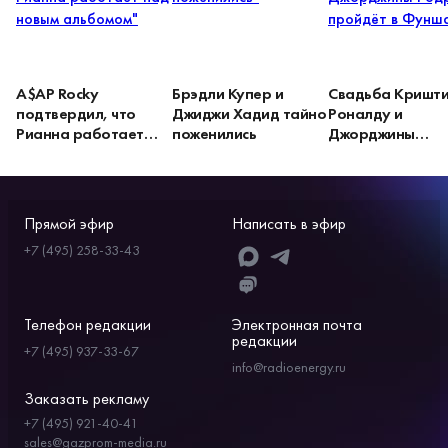
A$AP Rocky
Брэдли Купер и
Свадьба Кришт
подтвердил, что
Джиджи Хадид тайно
Роналду и
Рианна работает
поженились
Джорджины
над новым альбомом
Родригес пройдё
Фуншале
Прямой эфир
Написать в эфир
+7 (495) 258-33-43
Телефон редакции
Электронная почта
редакции
+7 (495) 937-33-67
info@radioenergy.ru
Заказать рекламу
+7 (495) 921-40-41
sales@gazprom-media.ru