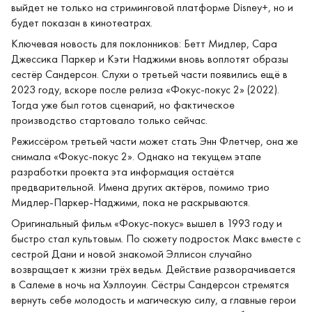
выйдет не только на стриминговой платформе Disney+, но и
будет показан в кинотеатрах.
Ключевая новость для поклонников: Бетт Мидлер, Сара
Джессика Паркер и Кэти Наджими вновь воплотят образы
сестёр Сандерсон. Слухи о третьей части появились ещё в
2023 году, вскоре после релиза «Фокус‑покус 2» (2022).
Тогда уже был готов сценарий, но фактическое
производство стартовало только сейчас.
Режиссёром третьей части может стать Энн Флетчер, она же
снимала «Фокус‑покус 2». Однако на текущем этапе
разработки проекта эта информация остаётся
предварительной. Имена других актёров, помимо трио
Мидлер‑Паркер‑Наджими, пока не раскрываются.
Оригинальный фильм «Фокус‑покус» вышел в 1993 году и
быстро стал культовым. По сюжету подросток Макс вместе с
сестрой Дани и новой знакомой Эллисон случайно
возвращает к жизни трёх ведьм. Действие разворачивается
в Салеме в ночь на Хэллоуин. Сёстры Сандерсон стремятся
вернуть себе молодость и магическую силу, а главные герои