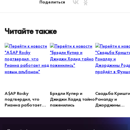
Поделиться
Читайте также
A$AP Rocky
Брэдли Купер и
Свадьба Кришт
подтвердил, что
Джиджи Хадид тайно
Роналду и
Рианна работает
поженились
Джорджины
над новым альбомом
Родригес пройдё
Фуншале