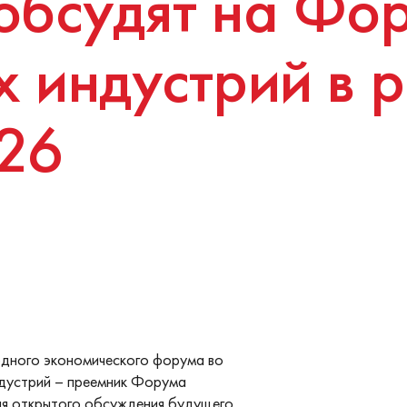
обсудят на Фо
х индустрий в 
26
одного экономического форума во
ндустрий – преемник Форума
ля открытого обсуждения будущего