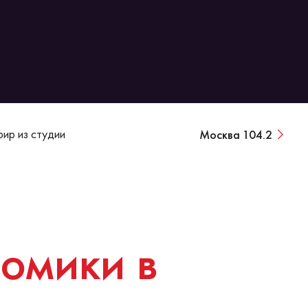
ир из студии
Москва 104.2
омики в