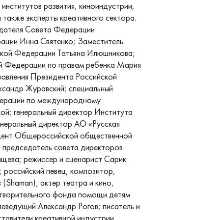
 институтов развития, киноиндустрии,
 также эксперты креативного сектора.
едателя Совета Федерации
ации Инна Святенко; Заместитель
ской Федерации Татьяна Илюшникова;
й Федерации по правам ребенка Мария
равления Президента Российской
сандр Журавский; специальный
дерации по международному
ой; генеральный директор Института
генеральный директор АО «Русская
дент Общероссийской общественной
; председатель совета директоров
ева; режиссер и сценарист Сарик
 российский певец, композитор,
(Shaman); актер театра и кино,
отворительного фонда помощи детям
еведущий Александр Рогов; писатель и
тавители креативной индустрии.