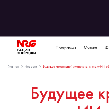
Программы
Музыка
Фо
Главная
Новости
Будущее креативной экономики в эпоху ИИ 
Будущее к