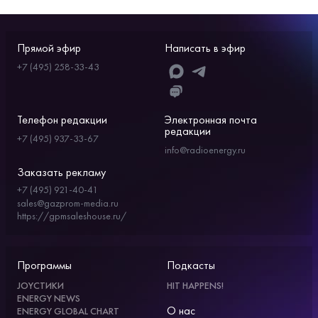
Прямой эфир
Написать в эфир
+7 (495) 258-33-43
Телефон редакции
Электронная почта
редакции
+7 (495) 937-33-67
info@radioenergy.ru
Заказать рекламу
+7 (495) 921-40-41
sales@gazprom-media.ru
https://gpmsaleshouse.ru/
Программы
Подкасты
JOYСТИКИ
HIT HAPPENS!
ENERGY NEWS
О нас
ENERGY GLOBAL CHART