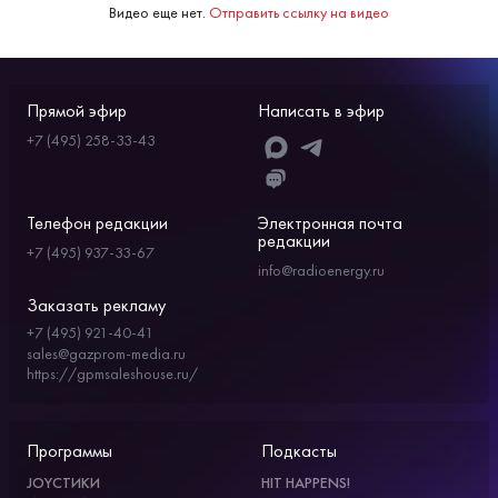
Видео еще нет.
Отправить ссылку на видео
Прямой эфир
Написать в эфир
+7 (495) 258-33-43
Телефон редакции
Электронная почта
редакции
+7 (495) 937-33-67
info@radioenergy.ru
Заказать рекламу
+7 (495) 921-40-41
sales@gazprom-media.ru
https://gpmsaleshouse.ru/
Программы
Подкасты
JOYСТИКИ
HIT HAPPENS!